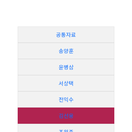
공통자료
송양훈
윤병삼
서상택
전익수
김선웅
조원주