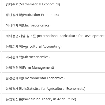
경제수학(Mathematical Economics)
생산경제학(Production Economics)
거시경제학(Macroeconomics)
해외농업개발·원조론 (International Agriculture for Development 
농업회계학(Agricultural Accounting)
미시경제학(Microeconomics)
농업경영학(Farm Management)
환경경제학(Environmental Economics)
농업경제통계(Statistics for Agricultural Economists)
농업협상론(Bargaining Theory in Agriculture)