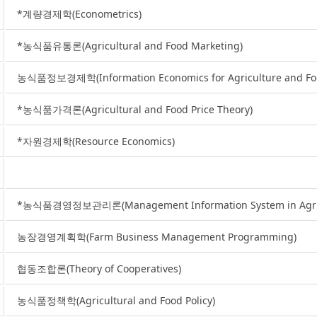
*계량경제학(Econometrics)
*농식품유통론(Agricultural and Food Marketing)
농식품정보경제학(Information Economics for Agriculture and Fo
*농식품가격론(Agricultural and Food Price Theory)
*자원경제학(Resource Economics)
*농식품경영정보관리론(Management Information System in Agricu
농장경영계획학(Farm Business Management Programming)
협동조합론(Theory of Cooperatives)
농식품정책학(Agricultural and Food Policy)