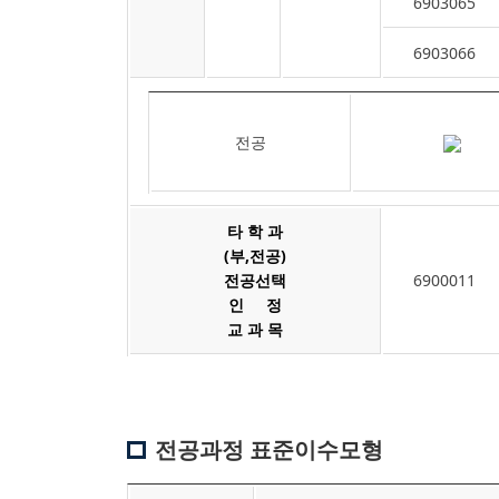
6903065
6903066
전공
타 학 과
(부,전공)
전공선택
6900011
인 정
교 과 목
전공과정 표준이수모형