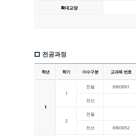
확대교양
전공과정
학년
학기
이수구분
교과목 번호
전필
6903001
1
전선
1
전필
2
전선
6903052