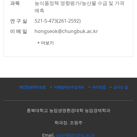
과목
농식품정책 영향평가/농산물 수급 및 가격
예측
연 구 실
S21-5-473(261-2592)
이 메 일
hongseok@chungbuk.ac.kr
+ 더보기
개인정보처리방침
이메일무단수집거부
사이트맵
오시는 길
충북대학교 농업생명환경대학 농업경제학과
학과장.
조원주
aaxx486@cbnu.ac.kr
Email.